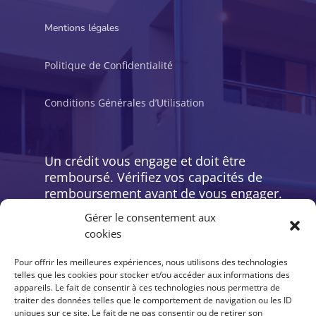
Mentions légales
Politique de Confidentialité
Conditions Générales d’Utilisation
Un crédit vous engage et doit être
remboursé. Vérifiez vos capacités de
remboursement avant de vous engager.
Restons en contact
Gérer le consentement aux
cookies
Pour offrir les meilleures expériences, nous utilisons des technologies
telles que les cookies pour stocker et/ou accéder aux informations des
appareils. Le fait de consentir à ces technologies nous permettra de
Contacts
traiter des données telles que le comportement de navigation ou les ID
uniques sur ce site. Le fait de ne pas consentir ou de retirer son