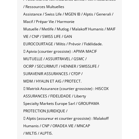
/ Ressources Multuelles
Assistance / Swiss Life / MGEN IB / Alptis / Generali /
Macif / Prépar Vie / Harmonie
Mutuelle / Metlife / Mutlog / Malakoff Humanis / MAIF
VIE / CNP / SWISS LIFE / GAN
EUROCOURTAGE / Miltis / Prévoir / Fidélidade.
 Apivia (courtier grossiste) : APIVIA MACIF
MUTUELLE / ASSURTRAVEL / GSMC /
OCIRP / SECURIMUT / HENNER / SWISSLIFE /
SURAVENIR ASSURANCES / CFDP /
MDM / HYALIN ET AIG / PROTECT.
 Matrisk Assurance (courtier grossiste) : HISCOX
ASSURANCES / FIDELIDADE / Liberty
Specialty Markets Europe Sarl / GROUPAMA
PROTECTION JURIDIQUE /
 Alptis (assureur et courtier grossiste) : Malakoff
Humanis / CNP / ORADEA VIE / MNCAP
/ MILTIS / ALPTIS.